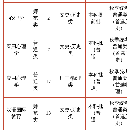
秋季统考
师
文史/历史
本科提
普通类
心理学
范
2
类
前批
（首选历
类
史）
秋季统考
普
本科批
应用心理
文史/历史
普通类
通
7
（普
学
类
（首选历
类
通）
史）
秋季统考
普
本科批
应用心理
理工/物理
普通类
通
17
（普
学
类
（首选物
类
通）
理）
秋季统考
师
本科批
汉语国际
文史/历史
普通类
范
13
（普
教育
类
（首选历
类
通）
史）