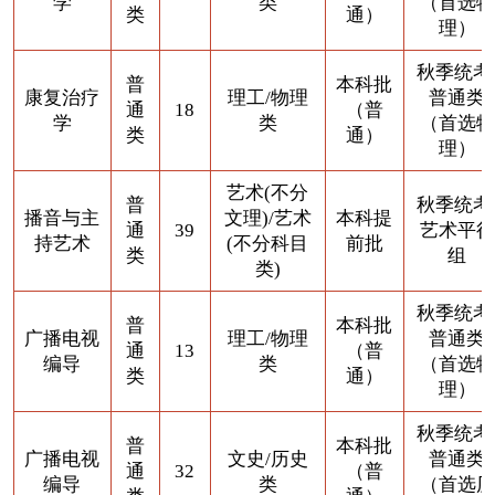
学
类
（首选物
类
通）
理）
秋季统考
普
本科批
康复治疗
理工/物理
普通类
通
18
（普
学
类
（首选物
类
通）
理）
艺术(不分
普
秋季统考
播音与主
文理)/艺术
本科提
通
39
艺术平行
持艺术
(不分科目
前批
类
组
类)
秋季统考
普
本科批
广播电视
理工/物理
普通类
通
13
（普
编导
类
（首选物
类
通）
理）
秋季统考
普
本科批
广播电视
文史/历史
普通类
通
32
（普
编导
类
（首选历