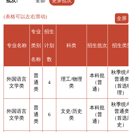
批次:
全部
更多批次
(表格可以左右滑动)
全屏
专业
招生
专业名称
类别
计划
科类
招生批次
招生类型
名称
数
秋季统考
普
本科批
外国语言
理工/物理
普通类
通
4
（普
文学类
类
（首选物
类
通）
理）
秋季统考
普
本科批
外国语言
文史/历史
普通类
通
6
（普
文学类
类
（首选历
类
通）
史）